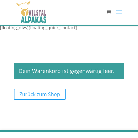
[floating_divs][floating_quick_contact]
Dein Warenkorb ist gegenwärtig leer.
Zurück zum Shop